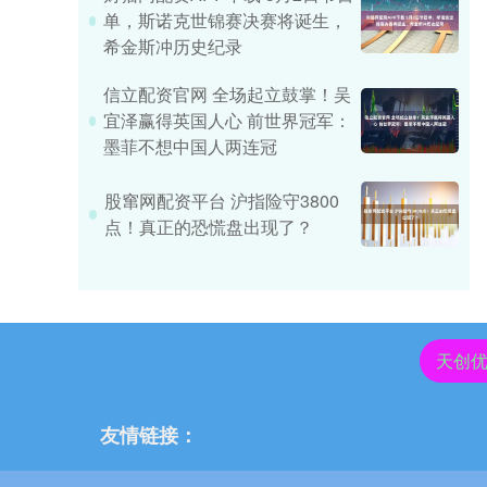
单，斯诺克世锦赛决赛将诞生，
希金斯冲历史纪录
信立配资官网 全场起立鼓掌！吴
宜泽赢得英国人心 前世界冠军：
墨菲不想中国人两连冠
股窜网配资平台 沪指险守3800
点！真正的恐慌盘出现了？
天创
友情链接：