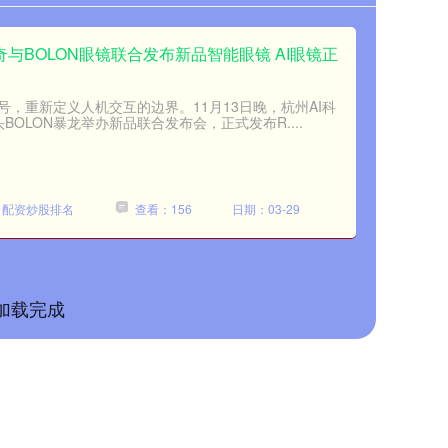
乐奇与BOLON眼镜联合发布新品智能眼镜 AI眼镜正
，重新定义人机交互的边界。11月13日晚，杭州AI科
BOLON暴龙举办新品联合发布会，正式发布R....
：配资炒股排名
查看：156
日期：03-29
加载完成