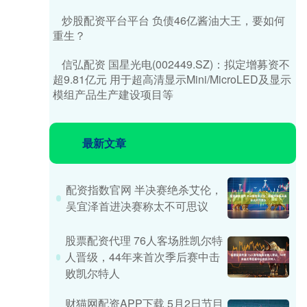
炒股配资平台平台 负债46亿酱油大王，要如何
重生？
信弘配资 国星光电(002449.SZ)：拟定增募资不
超9.81亿元 用于超高清显示Mini/MicroLED及显示
模组产品生产建设项目等
最新文章
配资指数官网 半决赛绝杀艾伦，
吴宜泽首进决赛称太不可思议
股票配资代理 76人客场胜凯尔特
人晋级，44年来首次季后赛中击
败凯尔特人
财猫网配资APP下载 5月2日节目