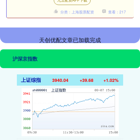
收购任何铁....
分类：上海股票配资
查看：217
天创优配文章已加载完成
沪深京指数
上证综指
3940.04
+39.68
+1.02%