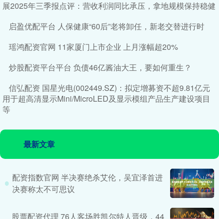
展2025年三季报点评：营收利润同比承压，拿地规模保持稳健
启盈优配平台 人保健康“60后”老将卸任，新老交替进行时
瑶鸿配资官网 11家厦门上市企业 上月涨幅超20%
炒股配资平台平台 负债46亿酱油大王，要如何重生？
信弘配资 国星光电(002449.SZ)：拟定增募资不超9.81亿元
用于超高清显示Mini/MicroLED及显示模组产品生产建设项目
等
最新文章
配资指数官网 半决赛绝杀艾伦，吴宜泽首进
决赛称太不可思议
股票配资代理 76人客场胜凯尔特人晋级，44