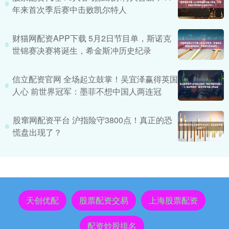
年来首次季后赛中击败凯尔特人
财猫网配资APP下载 5月2日节目单，斯诺克
世锦赛决赛将诞生，希金斯冲历史纪录
信立配资官网 全场起立鼓掌！吴宜泽赢得英国
人心 前世界冠军：墨菲不想中国人两连冠
股窜网配资平台 沪指险守3800点！真正的恐
慌盘出现了？
天创优配
股票配资交易
上海股票配资
配资炒股排名