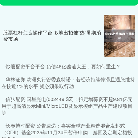
股票杠杆怎么操作平台 多地出招催“热”暑期消
费市场
炒股配资平台平台 负债46亿酱油大王，要如何重生？
华林证券 欧洲央行管委森特诺：若经济持续停滞且通胀维持
在接近1%的水平 就必须采取行动
信弘配资 国星光电(002449.SZ)：拟定增募资不超9.81亿元
用于超高清显示Mini/MicroLED及显示模组产品生产建设项目
等
长春博时配资 公告速递：嘉实全球产业精选混合发起式
（QDII）基金2025年11月24日暂停申购、赎回及定期定额投