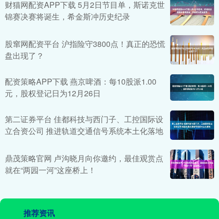
财猫网配资APP下载 5月2日节目单，斯诺克世
锦赛决赛将诞生，希金斯冲历史纪录
股窜网配资平台 沪指险守3800点！真正的恐慌
盘出现了？
配资策略APP下载 燕京啤酒：每10股派1.00
元，股权登记日为12月26日
第二证券平台 佳都科技与西门子、工控国际设
立合资公司 推进轨道交通信号系统本土化落地
鼎茂策略官网 卢沟晓月向你邀约，最佳观赏点
就在“两园一河”这座桥上！
推荐资讯