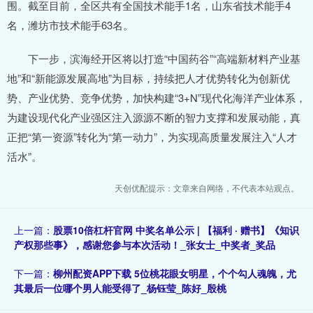
围。截至目前，全区共有全国技术能手1名，山东省技术能手4
名，潍坊市技术能手63名。
下一步，滨海经开区将以打造“中国药谷”“高端新材料产业基
地”和“新能源发展高地”为目标，持续把人才优势转化为创新优
势、产业优势、竞争优势，加快构建“3+N”现代化海洋产业体系，
为建设现代化产业强区注入源源不断的智力支撑和发展动能，真
正把“第一资源”转化为“第一动力”，为实现高质量发展注入“人才
活水”。
天创优配提示：文章来自网络，不代表本站观点。
上一篇：
股票10倍杠杆官网 中奖名单公示 | 【福利 · 赠书】《知识
产权那些事》，感谢您参与本次活动！_张女士_中奖者_奖品
下一篇：
柳州配资APP下载 5位桃花眼女明星，个个勾人魂魄，尤
其最后一位哪个男人能受得了_杨钰莹_陈好_殷桃